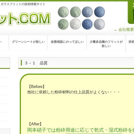
 ガラスフリットの技術情報サイト
→ 会社概要
い
グリーンシートが欲しい
改善相談にのってほしい
少量多品種のフリットが
技
欲しい
３－１ 品質
【Before】
他社に依頼した粉砕材料の仕上品質がよくない・・・
【After】
岡本硝子では粉砕用途に応じて乾式・湿式粉砕を